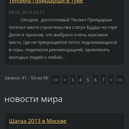
Тензина Приядарши в Туве
04.05.2013 20:11
Сегодня, досточтимый Тензин Приядарши
посетил место строительства статуи Будды на горе
Догээ и признав, что выбрано очень красивое
место, где не прекращается поток поднимающихся
в горы, поделился рекомендацией, привлекать
молодых людей к любой...
Записи: 41 - 50 из 96
<<
<
3
4
5
6
7
>
>>
новости мира
Шагаа 2013 в Москве