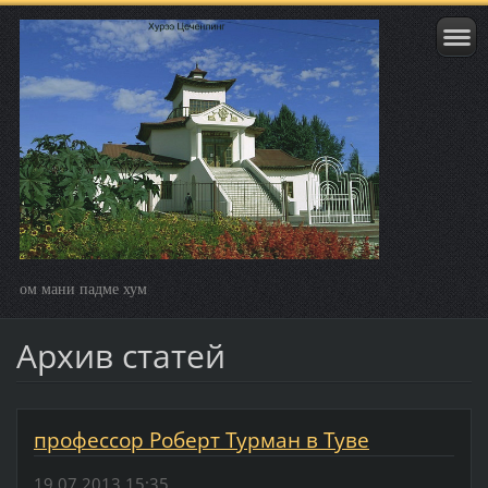
ом мани падме хум
Архив статей
профессор Роберт Турман в Туве
19.07.2013 15:35