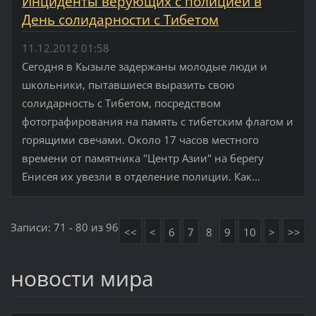
Инциденты верующих с полицией в
День солидарности с Тибетом
11.12.2012 01:58
Cегодня в Кызыле задержаны молодые люди и
школьники, пытавшиеся выразить свою
солидарность с Тибетом, посредством
фотографирования на память с тибетским флагом и
горящими свечами. Около 17 часов местного
времени от памятника "Центр Азии" на берегу
Енисея их увезли в отделение полиции. Как...
Записи: 71 - 80 из 96
<<
<
6
7
8
9
10
>
>>
новости мира