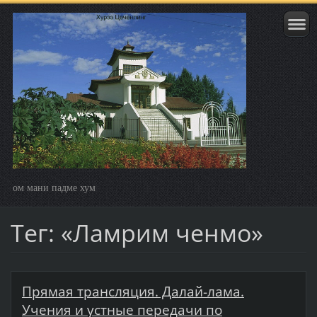
ом мани падме хум
Тег: «Ламрим ченмо»
Прямая трансляция. Далай-лама.
Учения и устные передачи по