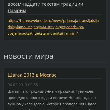
восемнадцати текстам традиции
Ламрим
https://huree.webnode.ru/news/prjamaja-transljatsija-
dalaj-lama-uchjenija-i-ustnyje-pjerjedachi-po-
vosjemnadtsati-tjekstam-traditsii-lamrim/
новости мира
Шагаа 2013 в Москве
06.02.2013 00:55
Шагаа – это традиционный праздник тувинцев,
проводов старого года и встречи Нового года по
лунному календарю. История проведения Шагаа