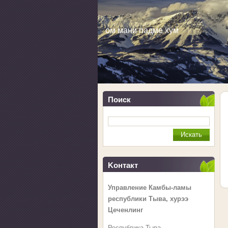
ом мани падме хум
Поиск
Koнтакт
Управление Камбы-ламы
республики Тыва, хурээ
Цеченлинг
Республика Тыва