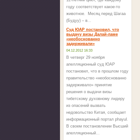
году соответствует какое-то
животное. Месяц перед Шагаа
(Будуу) – в...
Суд ЮАР постановил, что
выдачу визы Далай-ламе
«необоснованно
задерживали»
04.12.2012 16:33
В четверг 29 ноября
апелляционный суд ЮАР
постановил, что в прошлом году
правительство «необоснованно
задерживало» принятие
решения о выдачи визы
тибетскому духовному лидеру
из опасений вызвать
недовольство Китая, сообщает
информационный портал phayul.
В своем постановлении Высший
апелляционный...