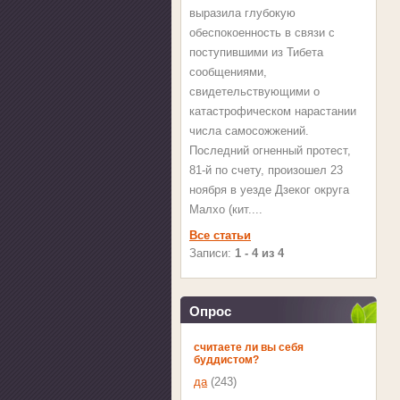
выразила глубокую
обеспокоенность в связи с
поступившими из Тибета
сообщениями,
свидетельствующими о
катастрофическом нарастании
числа самосожжений.
Последний огненный протест,
81-й по счету, произошел 23
ноября в уезде Дзеког округа
Малхо (кит....
Все статьи
Записи:
1 - 4 из 4
Опрос
считаете ли вы себя
буддистом?
да
(243)