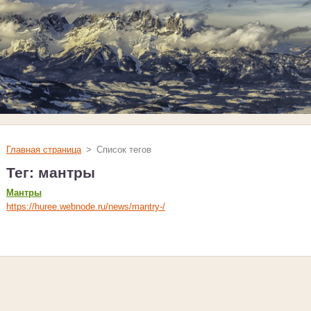
Главная страница
>
Список тегов
Тег: мантры
Мантры
https://huree.webnode.ru/news/mantry-/