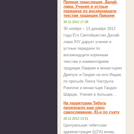
Прямая трансляция. Далай-
лама. Учения и устные
передачи по восемнадцати
текстам традиции Ламрим
30.11.2012 17:38
30 ноября – 13 декабря 2012
года Его Святейшество Далай-
лама XIV дарует учения и
устные передачи по
восемнадцати коренным
текстам и комментариям
традиции Ламрим в монастырях
Дрепунг и Ганден на юге Индии,
по просьбе Линга Чоктрула
Ринпоче и монастыря Ганден
Шарцзе. Учения в больших...
На территории Тибета
произошло еще одно
самосожжение, 81-е по счету
26.11.2012 13:51
Центральная тибетская
администрация (ЦТА) вновь