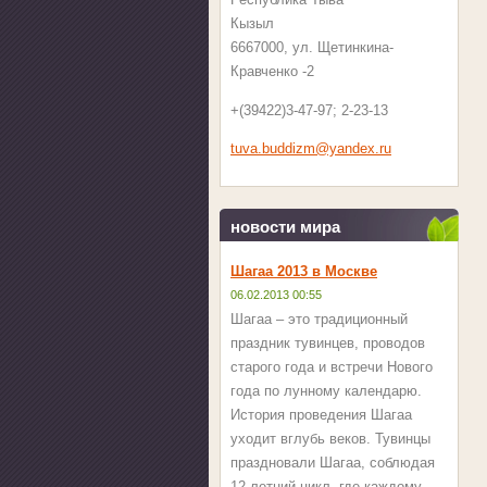
Кызыл
6667000, ул. Щетинкина-
Кравченко -2
+(39422)3-47-97; 2-23-13
tuva.bud
dizm@yan
dex.ru
новости мира
Шагаа 2013 в Москве
06.02.2013 00:55
Шагаа – это традиционный
праздник тувинцев, проводов
старого года и встречи Нового
года по лунному календарю.
История проведения Шагаа
уходит вглубь веков. Тувинцы
праздновали Шагаа, соблюдая
12-летний цикл, где каждому