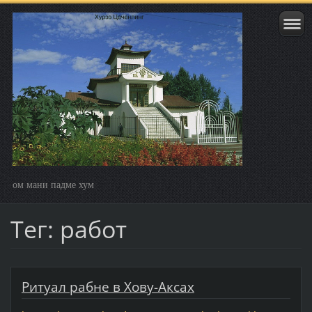
ом мани падме хум
Тег: работ
Ритуал рабне в Хову-Аксах