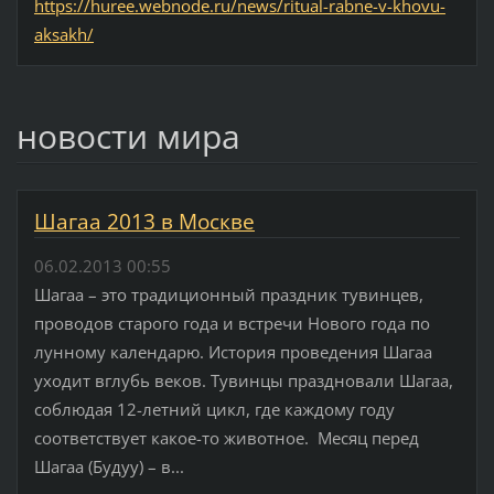
https://huree.webnode.ru/news/ritual-rabne-v-khovu-
aksakh/
новости мира
Шагаа 2013 в Москве
06.02.2013 00:55
Шагаа – это традиционный праздник тувинцев,
проводов старого года и встречи Нового года по
лунному календарю. История проведения Шагаа
уходит вглубь веков. Тувинцы праздновали Шагаа,
соблюдая 12-летний цикл, где каждому году
соответствует какое-то животное. Месяц перед
Шагаа (Будуу) – в...